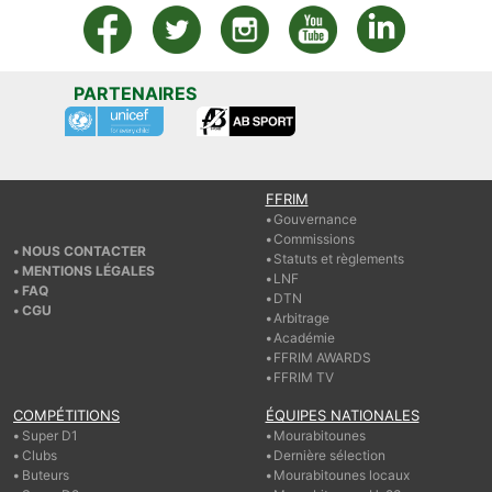
PARTENAIRES
FFRIM
Gouvernance
Commissions
NOUS CONTACTER
Statuts et règlements
MENTIONS LÉGALES
LNF
FAQ
DTN
CGU
Arbitrage
Académie
FFRIM AWARDS
FFRIM TV
COMPÉTITIONS
ÉQUIPES NATIONALES
Super D1
Mourabitounes
Clubs
Dernière sélection
Buteurs
Mourabitounes locaux