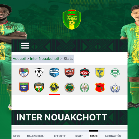
Accueil
>
Inter Nouakchott
> Stats
INTER NOUAKCHOTT
INFOS
CALENDRIER /
EFFECTIF
STAFF
STATS
ACTUALITÉS