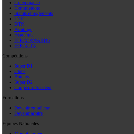
Gouvernance
Commissions
Statuts et règlements
LNF
DTN
Arbitrage
Académie
FFRIM AWARDS
FFRIM TV
Compétitions
Super D1
Clubs
Buteurs
Super D2
Coupe du Président
Formations
Devenir entraîneur
Devenir arbitre
Équipes Nationales
Mourabitounes