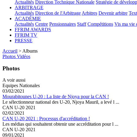
Actualités
Direction Technique Nationale
Stratégie de dévelop
ARBITRAGE
Actualités
Direction de l'Arbitrage
Arbitres
Devenir arbitre
Text
ACADÉMIE
Actualités
Centre
Pensionnaires
Staff
Compétitions
Vis ma vie
FFRIM AWARDS
FFRIM TV
PRESSE
Accueil
> Albums
Photos
Vidéos
Photos
A voir aussi
Equipes Nationales
03/02/2021
Mourabitounes U-20 : La liste de Njoya pour la CAN !
Le sélectionneur national des U-20, Njoya Mauril, a levé l ...
CAN U-20 2021
02/02/2021
CAN U-20 2021 : Processus d'accréditation !
Les médias qui souhaitent obtenir une accréditation pour l ...
CAN U-20 2021
09/01/2021