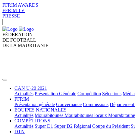
FFRIM AWARDS
FFRIM TV
PRESSE
FÉDÉRATION
DE FOOTBALL
DE LA MAURITANIE
CAN U-20 2021
Actualités
Présentation Générale
Compétition
Sélections
Média
FFRIM
Présentation générale
Gouvernance
Commissions
Département 
ÉQUIPES NATIONALES
Actualités
Mourabitounes
Mourabitounes locaux
Mourabitoun
COMPÉTITIONS
Actualités
Super D1
Super D2
Régional
Coupe du Président
Su
DTN