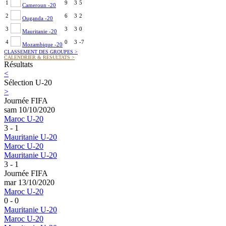
1
9
3
5
Cameroun -20
2
6
3
2
Ouganda -20
3
3
3
0
Mauritanie -20
4
0
3
-7
Mozambique -20
CLASSEMENT DES GROUPES
>
CALENDRIER & RÉSULTATS
>
Résultats
<
Sélection U-20
>
Journée FIFA
sam 10/10/2020
Maroc U-20
3 - 1
Mauritanie U-20
Maroc U-20
Mauritanie U-20
3 - 1
Journée FIFA
mar 13/10/2020
Maroc U-20
0 - 0
Mauritanie U-20
Maroc U-20