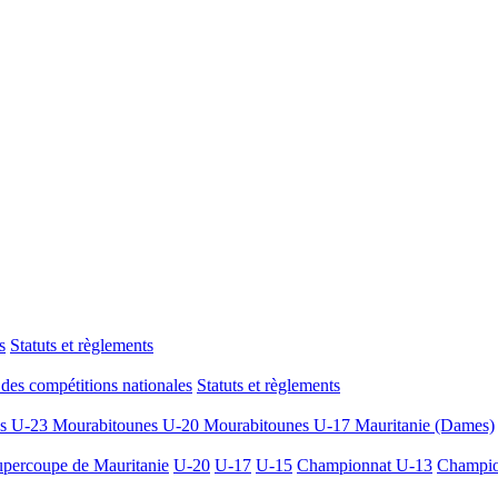
s
Statuts et règlements
des compétitions nationales
Statuts et règlements
es U-23
Mourabitounes U-20
Mourabitounes U-17
Mauritanie (Dames)
percoupe de Mauritanie
U-20
U-17
U-15
Championnat U-13
Champio