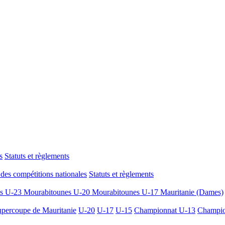
s
Statuts et règlements
des compétitions nationales
Statuts et règlements
es U-23
Mourabitounes U-20
Mourabitounes U-17
Mauritanie (Dames)
percoupe de Mauritanie
U-20
U-17
U-15
Championnat U-13
Champio