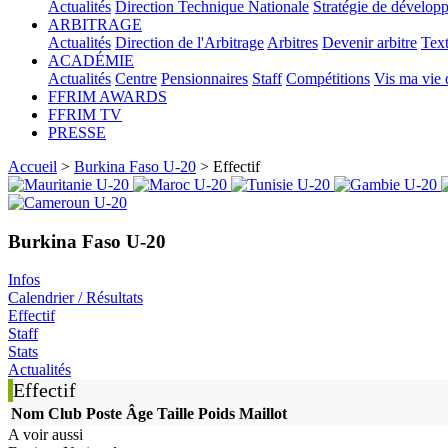
Actualités
Direction Technique Nationale
Stratégie de dévelop
ARBITRAGE
Actualités
Direction de l'Arbitrage
Arbitres
Devenir arbitre
Text
ACADÉMIE
Actualités
Centre
Pensionnaires
Staff
Compétitions
Vis ma vie
FFRIM AWARDS
FFRIM TV
PRESSE
Accueil
>
Burkina Faso U-20
> Effectif
Burkina Faso U-20
Infos
Calendrier / Résultats
Effectif
Staff
Stats
Actualités
Effectif
Nom
Club
Poste
Âge
Taille
Poids
Maillot
A voir aussi