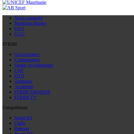
Nous contacter
Mentions légales
FAQ
CGU
FFRIM
Gouvernance
Commissions
Statuts et règlements
LNF
DTN
Arbitrage
Académie
FFRIM AWARDS
FFRIM TV
Compétitions
Super D1
Clubs
Buteurs
Super D2