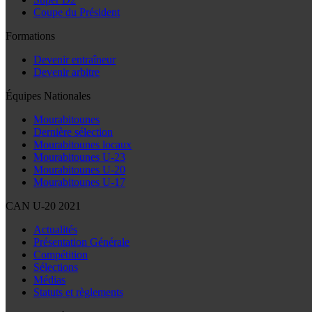
Coupe du Président
Formations
Devenir entraîneur
Devenir arbitre
Équipes Nationales
Mourabitounes
Dernière sélection
Mourabitounes locaux
Mourabitounes U-23
Mourabitounes U-20
Mourabitounes U-17
CAN U-20 2021
Actualités
Présentation Générale
Compétition
Sélections
Médias
Statuts et règlements