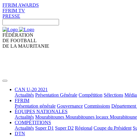
FFRIM AWARDS
FFRIM TV
PRESSE
FÉDÉRATION
DE FOOTBALL
DE LA MAURITANIE
CAN U-20 2021
Actualités
Présentation Générale
Compétition
Sélections
Média
FFRIM
Présentation générale
Gouvernance
Commissions
Département 
ÉQUIPES NATIONALES
Actualités
Mourabitounes
Mourabitounes locaux
Mourabitoun
COMPÉTITIONS
Actualités
Super D1
Super D2
Régional
Coupe du Président
Su
DTN