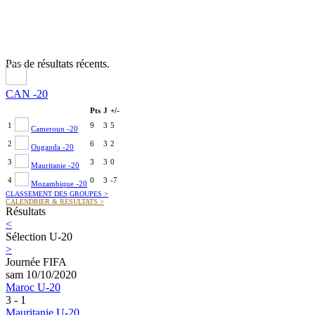
Pas de résultats récents.
CAN -20
Pts
J
+/-
1
9
3
5
Cameroun -20
2
6
3
2
Ouganda -20
3
3
3
0
Mauritanie -20
4
0
3
-7
Mozambique -20
CLASSEMENT DES GROUPES
>
CALENDRIER & RÉSULTATS
>
Résultats
<
Sélection U-20
>
Journée FIFA
sam 10/10/2020
Maroc U-20
3 - 1
Mauritanie U-20