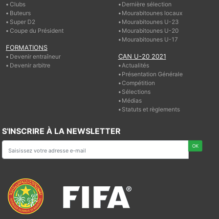
Clubs
Dernière sélection
Buteurs
Mourabitounes locaux
Super D2
Mourabitounes U-23
Coupe du Président
Mourabitounes U-20
Mourabitounes U-17
FORMATIONS
CAN U-20 2021
Devenir entraîneur
Devenir arbitre
Actualités
Présentation Générale
Compétition
Sélections
Médias
Statuts et règlements
S'INSCRIRE À LA NEWSLETTER