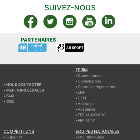
SUIVEZ-NOUS
PARTENAIRES
FFRIM
Gouvernance
Commissions
NOUS CONTACTER
Statuts et règlements
MENTIONS LÉGALES
LNF
FAQ
DTN
CGU
Arbitrage
Académie
FFRIM AWARDS
FFRIM TV
COMPÉTITIONS
ÉQUIPES NATIONALES
Super D1
Mourabitounes