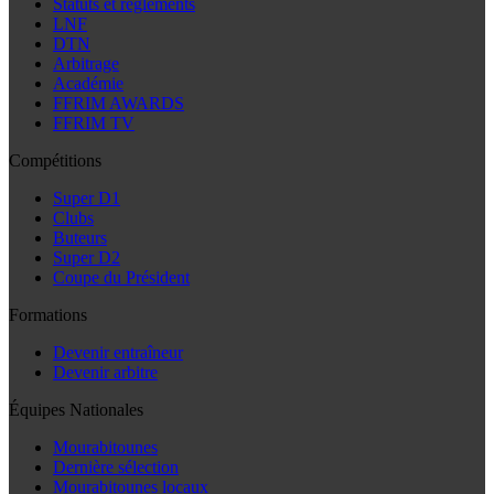
Statuts et règlements
LNF
DTN
Arbitrage
Académie
FFRIM AWARDS
FFRIM TV
Compétitions
Super D1
Clubs
Buteurs
Super D2
Coupe du Président
Formations
Devenir entraîneur
Devenir arbitre
Équipes Nationales
Mourabitounes
Dernière sélection
Mourabitounes locaux