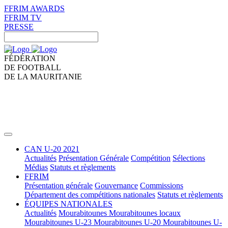
FFRIM AWARDS
FFRIM TV
PRESSE
FÉDÉRATION
DE FOOTBALL
DE LA MAURITANIE
CAN U-20 2021
Actualités
Présentation Générale
Compétition
Sélections
Médias
Statuts et règlements
FFRIM
Présentation générale
Gouvernance
Commissions
Département des compétitions nationales
Statuts et règlements
ÉQUIPES NATIONALES
Actualités
Mourabitounes
Mourabitounes locaux
Mourabitounes U-23
Mourabitounes U-20
Mourabitounes U-