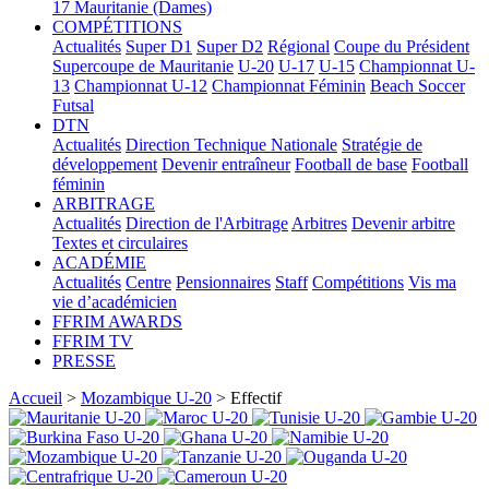
17
Mauritanie (Dames)
COMPÉTITIONS
Actualités
Super D1
Super D2
Régional
Coupe du Président
Supercoupe de Mauritanie
U-20
U-17
U-15
Championnat U-
13
Championnat U-12
Championnat Féminin
Beach Soccer
Futsal
DTN
Actualités
Direction Technique Nationale
Stratégie de
développement
Devenir entraîneur
Football de base
Football
féminin
ARBITRAGE
Actualités
Direction de l'Arbitrage
Arbitres
Devenir arbitre
Textes et circulaires
ACADÉMIE
Actualités
Centre
Pensionnaires
Staff
Compétitions
Vis ma
vie d’académicien
FFRIM AWARDS
FFRIM TV
PRESSE
Accueil
>
Mozambique U-20
> Effectif