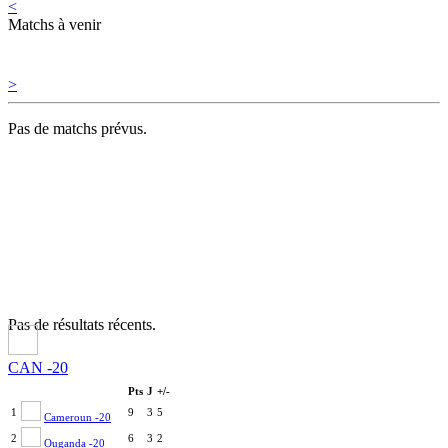
<
Matchs à venir
>
Pas de matchs prévus.
Pas de résultats récents.
CAN -20
Pts
J
+/-
1
9
3
5
Cameroun -20
2
6
3
2
Ouganda -20