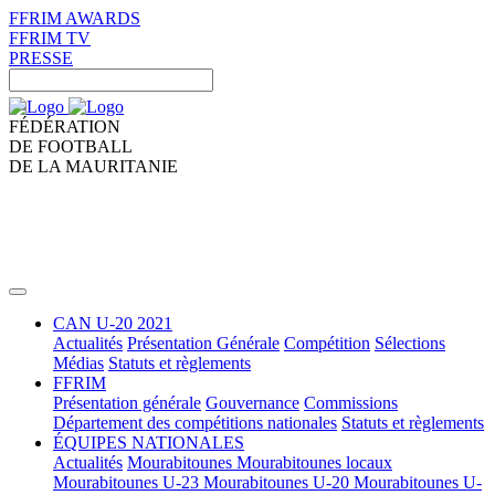
FFRIM AWARDS
FFRIM TV
PRESSE
FÉDÉRATION
DE FOOTBALL
DE LA MAURITANIE
CAN U-20 2021
Actualités
Présentation Générale
Compétition
Sélections
Médias
Statuts et règlements
FFRIM
Présentation générale
Gouvernance
Commissions
Département des compétitions nationales
Statuts et règlements
ÉQUIPES NATIONALES
Actualités
Mourabitounes
Mourabitounes locaux
Mourabitounes U-23
Mourabitounes U-20
Mourabitounes U-