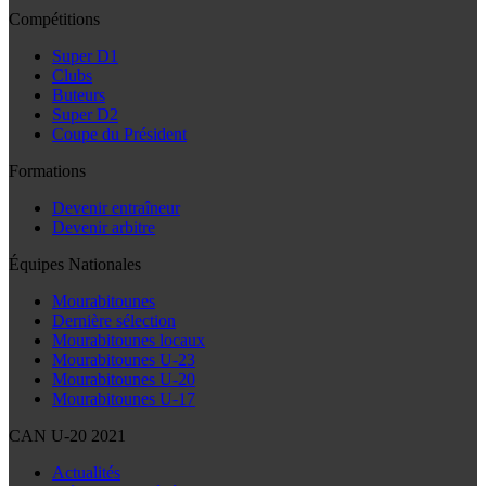
Compétitions
Super D1
Clubs
Buteurs
Super D2
Coupe du Président
Formations
Devenir entraîneur
Devenir arbitre
Équipes Nationales
Mourabitounes
Dernière sélection
Mourabitounes locaux
Mourabitounes U-23
Mourabitounes U-20
Mourabitounes U-17
CAN U-20 2021
Actualités