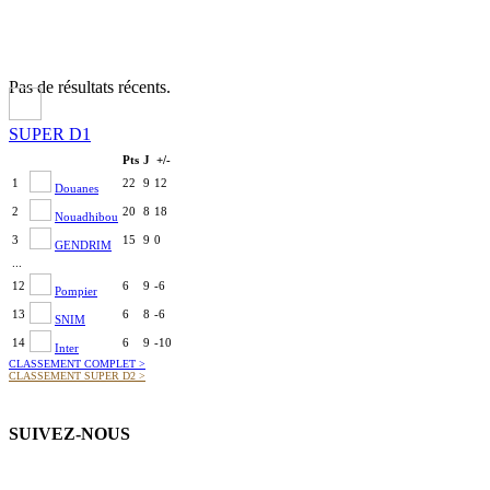
Pas de résultats récents.
SUPER D1
Pts
J
+/-
1
22
9
12
Douanes
2
20
8
18
Nouadhibou
3
15
9
0
GENDRIM
...
12
6
9
-6
Pompier
13
6
8
-6
SNIM
14
6
9
-10
Inter
CLASSEMENT COMPLET
>
CLASSEMENT SUPER D2
>
SUIVEZ-NOUS