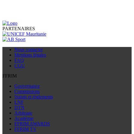
PARTENAIRES
Nous contacter
Mentions légales
FAQ
CGU
FFRIM
Gouvernance
Commissions
Statuts et règlements
LNF
DTN
Arbitrage
Académie
FFRIM AWARDS
FFRIM TV