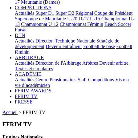
17
Mauritanie (Dames)
COMPÉTITIONS
Actualités
Super D1
Super D2
Régional
Coupe du Président
Supercoupe de Mauritanie
U-20
U-17
U-15
Championnat U-
13
Championnat U-12
Championnat Féminin
Beach Soccer
Futsal
DTN
Actualités
Direction Technique Nationale
Stratégie de
développement
Devenir entraîneur
Football de base
Football
féminin
ARBITRAGE
Actualités
Direction de l'Arbitrage
Arbitres
Devenir arbitre
Textes et circulaires
ACADÉMIE
Actualités
Centre
Pensionnaires
Staff
Compétitions
Vis ma
vie d’académicien
FFRIM AWARDS
FFRIM TV
PRESSE
Accueil
> FFRIM TV
FFRIM TV
Equipes Nationales