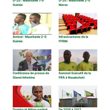
U-20 : Mauritanie 1-0
U-20 : Mauritanie 2-0
Guinée
Maroc
Amical : Mauritanie 2-0
Infrastructures de la
Guinée
FFRIM
Conférence de presse de
Sommet Exécutif de la
Gianni Infantino
FIFA à Nouakchott
Drogba et Njitap parlent
De 2016 à 2017