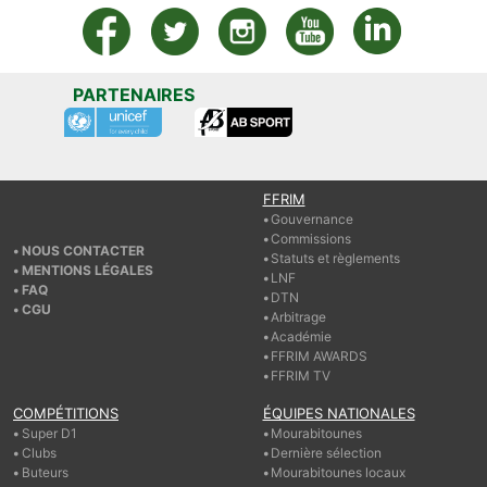
PARTENAIRES
FFRIM
Gouvernance
Commissions
NOUS CONTACTER
Statuts et règlements
MENTIONS LÉGALES
LNF
FAQ
DTN
CGU
Arbitrage
Académie
FFRIM AWARDS
FFRIM TV
COMPÉTITIONS
ÉQUIPES NATIONALES
Super D1
Mourabitounes
Clubs
Dernière sélection
Buteurs
Mourabitounes locaux