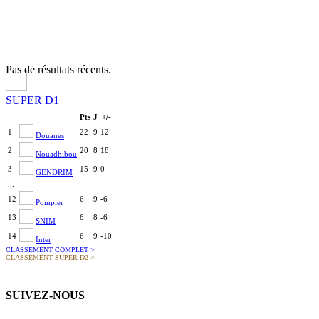
Pas de résultats récents.
SUPER D1
Pts
J
+/-
1
22
9
12
Douanes
2
20
8
18
Nouadhibou
3
15
9
0
GENDRIM
...
12
6
9
-6
Pompier
13
6
8
-6
SNIM
14
6
9
-10
Inter
CLASSEMENT COMPLET
>
CLASSEMENT SUPER D2
>
SUIVEZ-NOUS