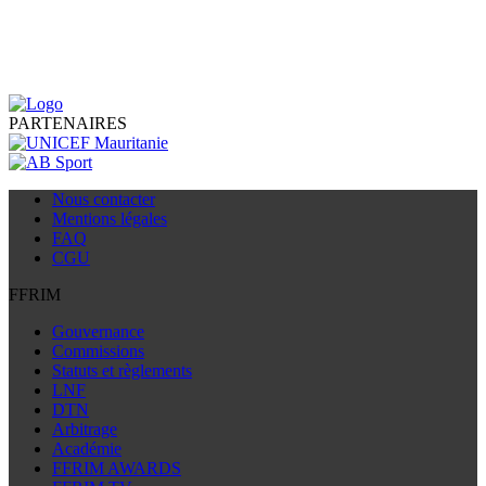
PARTENAIRES
Nous contacter
Mentions légales
FAQ
CGU
FFRIM
Gouvernance
Commissions
Statuts et règlements
LNF
DTN
Arbitrage
Académie
FFRIM AWARDS