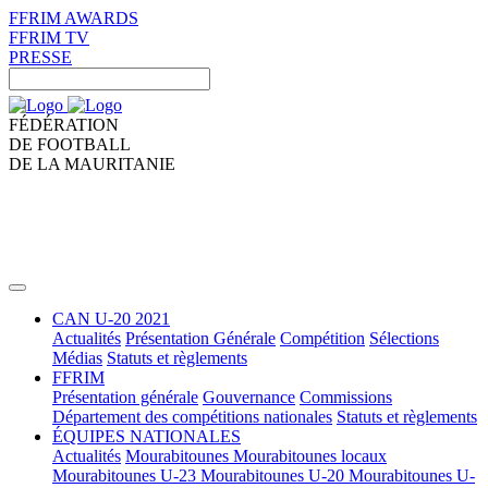
FFRIM AWARDS
FFRIM TV
PRESSE
FÉDÉRATION
DE FOOTBALL
DE LA MAURITANIE
CAN U-20 2021
Actualités
Présentation Générale
Compétition
Sélections
Médias
Statuts et règlements
FFRIM
Présentation générale
Gouvernance
Commissions
Département des compétitions nationales
Statuts et règlements
ÉQUIPES NATIONALES
Actualités
Mourabitounes
Mourabitounes locaux
Mourabitounes U-23
Mourabitounes U-20
Mourabitounes U-