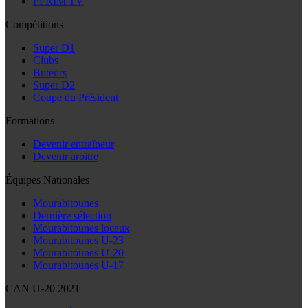
FFRIM TV
Compétitions
Super D1
Clubs
Buteurs
Super D2
Coupe du Président
Formations
Devenir entraîneur
Devenir arbitre
Équipes Nationales
Mourabitounes
Dernière sélection
Mourabitounes locaux
Mourabitounes U-23
Mourabitounes U-20
Mourabitounes U-17
CAN U-20 2021