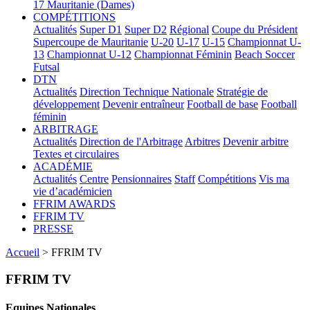
17
Mauritanie (Dames)
COMPÉTITIONS
Actualités
Super D1
Super D2
Régional
Coupe du Président
Supercoupe de Mauritanie
U-20
U-17
U-15
Championnat U-
13
Championnat U-12
Championnat Féminin
Beach Soccer
Futsal
DTN
Actualités
Direction Technique Nationale
Stratégie de
développement
Devenir entraîneur
Football de base
Football
féminin
ARBITRAGE
Actualités
Direction de l'Arbitrage
Arbitres
Devenir arbitre
Textes et circulaires
ACADÉMIE
Actualités
Centre
Pensionnaires
Staff
Compétitions
Vis ma
vie d’académicien
FFRIM AWARDS
FFRIM TV
PRESSE
Accueil
> FFRIM TV
FFRIM TV
Equipes Nationales