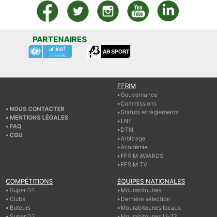
PARTENAIRES
FFRIM
Gouvernance
Commissions
NOUS CONTACTER
Statuts et règlements
MENTIONS LÉGALES
LNF
FAQ
DTN
CGU
Arbitrage
Académie
FFRIM AWARDS
FFRIM TV
COMPÉTITIONS
ÉQUIPES NATIONALES
Super D1
Mourabitounes
Clubs
Dernière sélection
Buteurs
Mourabitounes locaux
Super D2
Mourabitounes U-23