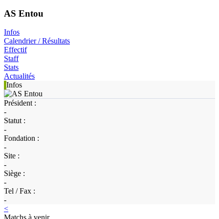
AS Entou
Infos
Calendrier / Résultats
Effectif
Staff
Stats
Actualités
Infos
Président :
-
Statut :
-
Fondation :
-
Site :
-
Siège :
-
Tel / Fax :
-
<
Matchs à venir