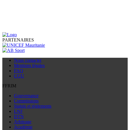
PARTENAIRES
Nous contacter
Mentions légales
FAQ
CGU
FFRIM
Gouvernance
Commissions
Statuts et règlements
LNF
DTN
Arbitrage
Académie