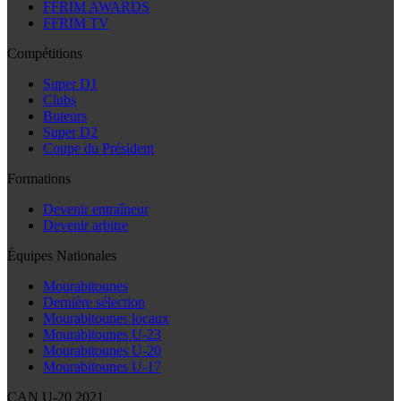
FFRIM AWARDS
FFRIM TV
Compétitions
Super D1
Clubs
Buteurs
Super D2
Coupe du Président
Formations
Devenir entraîneur
Devenir arbitre
Équipes Nationales
Mourabitounes
Dernière sélection
Mourabitounes locaux
Mourabitounes U-23
Mourabitounes U-20
Mourabitounes U-17
CAN U-20 2021