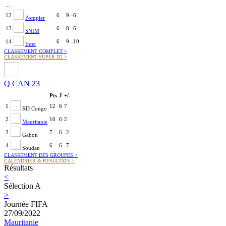
...
12
6
9
-6
Pompier
13
6
8
-6
SNIM
14
6
9
-10
Inter
CLASSEMENT COMPLET
>
CLASSEMENT SUPER D2
>
Q CAN 23
Pts
J
+/-
1
12
6
7
RD Congo
2
10
6
2
Mauritanie
3
7
6
-2
Gabon
4
6
6
-7
Soudan
CLASSEMENT DES GROUPES
>
CALENDRIER & RÉSULTATS
>
Résultats
<
Sélection A
>
Journée FIFA
27/09/2022
Mauritanie