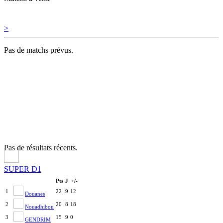
>
Pas de matchs prévus.
Pas de résultats récents.
SUPER D1
Pts
J
+/-
1
22
9
12
Douanes
2
20
8
18
Nouadhibou
3
15
9
0
GENDRIM