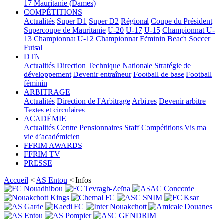
17
Mauritanie (Dames)
COMPÉTITIONS
Actualités
Super D1
Super D2
Régional
Coupe du Président
Supercoupe de Mauritanie
U-20
U-17
U-15
Championnat U-
13
Championnat U-12
Championnat Féminin
Beach Soccer
Futsal
DTN
Actualités
Direction Technique Nationale
Stratégie de
développement
Devenir entraîneur
Football de base
Football
féminin
ARBITRAGE
Actualités
Direction de l'Arbitrage
Arbitres
Devenir arbitre
Textes et circulaires
ACADÉMIE
Actualités
Centre
Pensionnaires
Staff
Compétitions
Vis ma
vie d’académicien
FFRIM AWARDS
FFRIM TV
PRESSE
Accueil
<
AS Entou
< Infos