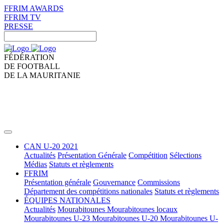
FFRIM AWARDS
FFRIM TV
PRESSE
FÉDÉRATION
DE FOOTBALL
DE LA MAURITANIE
CAN U-20 2021
Actualités
Présentation Générale
Compétition
Sélections
Médias
Statuts et règlements
FFRIM
Présentation générale
Gouvernance
Commissions
Département des compétitions nationales
Statuts et règlements
ÉQUIPES NATIONALES
Actualités
Mourabitounes
Mourabitounes locaux
Mourabitounes U-23
Mourabitounes U-20
Mourabitounes U-