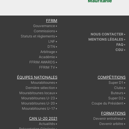
FFRIM
Gouvernance
Commissions
NOUS CONTACTER
Statuts et règlements
MENTIONS LÉGALES
LNF
FAQ
DTN
CGU
Arbitrage
Académie
FFRIM AWARDS
FFRIM TV
ÉQUIPES NATIONALES
COMPÉTITIONS
Mourabitounes
Super D1
Dernière sélection
Clubs
Mourabitounes locaux
Buteurs
Mourabitounes U-23
Super D2
Mourabitounes U-20
Coupe du Président
Mourabitounes U-17
FORMATIONS
CAN U-20 2021
Devenir entraîneur
Actualités
Devenir arbitre
Présentation Générale