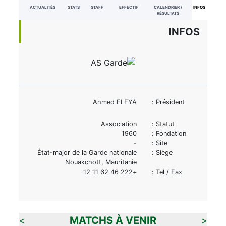
ACTUALITÉS
STATS
STAFF
EFFECTIF
CALENDRIER /
INFOS
RÉSULTATS
INFOS
Ahmed ELEYA
Président :
Association
Statut :
1960
Fondation :
-
Site :
État-major de la Garde nationale
Siège :
Nouakchott, Mauritanie
+222 46 62 11 12
Tel / Fax :
>
MATCHS À VENIR
<