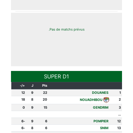
Pas de matchs prévus.
SUPER D1
+/-
J
Pts
12
9
22
DOUANES
1
18
8
20
2
NOUADHIBOU
0
9
15
GENDRIM
3
...
-6
9
6
POMPIER
12
-6
8
6
SNIM
13