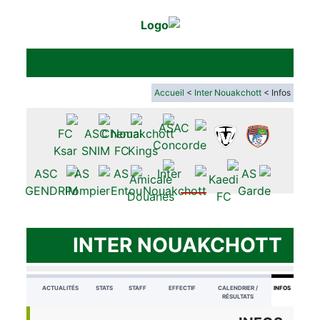
Accueil
<
Inter Nouakchott
< Infos
INTER NOUAKCHOTT
ACTUALITÉS
STATS
STAFF
EFFECTIF
CALENDRIER /
INFOS
RÉSULTATS