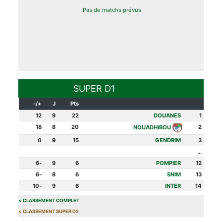
Pas de matchs prévus.
SUPER D1
+/-
J
Pts
12
9
22
DOUANES
1
18
8
20
2
NOUADHIBOU
0
9
15
GENDRIM
3
...
-6
9
6
POMPIER
12
-6
8
6
SNIM
13
-10
9
6
INTER
14
>
CLASSEMENT COMPLET
>
CLASSEMENT SUPER D2