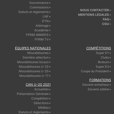
Gouvernance
Commissions
NOUS CONTACTER
Statuts et règlements
MENTIONS LÉGALES
LNF
FAQ
DTN
CGU
Arbitrage
Académie
FFRIM AWARDS
FFRIM TV
ÉQUIPES NATIONALES
COMPÉTITIONS
Mourabitounes
Super D1
Dernière sélection
Clubs
Mourabitounes locaux
Buteurs
Mourabitounes U-23
Super D2
Mourabitounes U-20
Coupe du Président
Mourabitounes U-17
FORMATIONS
CAN U-20 2021
Devenir entraîneur
Actualités
Devenir arbitre
Présentation Générale
Compétition
Sélections
Médias
Statuts et règlements